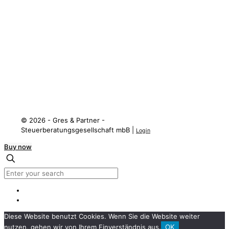
Social Media
LinkedIN
XING
Facebook
Instagram
Threads
© 2026 - Gres & Partner -
Steuerberatungsgesellschaft mbB |
Login
Buy now
Diese Website benutzt Cookies. Wenn Sie die Website weiter
nutzen, gehen wir von Ihrem Einverständnis aus.
OK