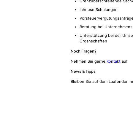
Grenzüberschreitende Sachv
Inhouse Schulungen
Vorsteuervergütungsanträg
Beratung bei Unternehmens
Unterstützung bei der Umse
Organschaften
Noch Fragen?
Nehmen Sie gerne
Kontakt
auf.
News & Tipps
Bleiben Sie auf dem Laufenden 
GRES &
Öffnungszeiten
C