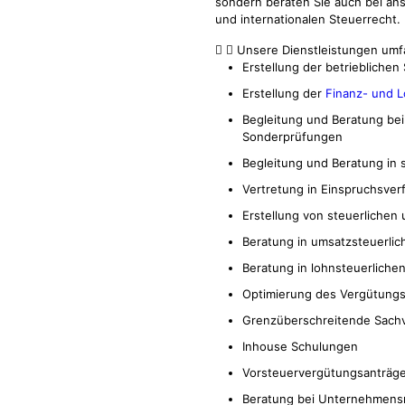
sondern beraten Sie auch bei ans
und internationalen Steuerrecht.
Unsere Dienstleistungen umf
Erstellung der betrieblichen
Erstellung der
Finanz- und 
Begleitung und Beratung bei
Sonderprüfungen
Begleitung und Beratung in 
Vertretung in Einspruchsver
Erstellung von steuerlichen
Beratung in umsatzsteuerlic
Beratung in lohnsteuerliche
Optimierung des Vergütung
Grenzüberschreitende Sachv
Inhouse Schulungen
Vorsteuervergütungsanträg
Beratung bei Unternehmens