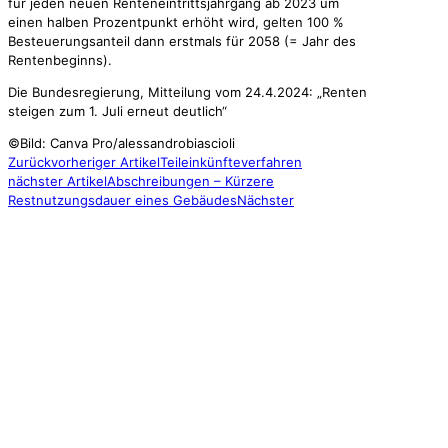
für jeden neuen Renteneintrittsjahrgang ab 2023 um
einen halben Prozentpunkt erhöht wird, gelten 100 %
Besteuerungsanteil dann erstmals für 2058 (= Jahr des
Rentenbeginns).
Die Bundesregierung, Mitteilung vom 24.4.2024: „Renten
steigen zum 1. Juli erneut deutlich“
©Bild: Canva Pro/alessandrobiascioli
Zurück
vorheriger Artikel
Teileinkünfteverfahren
nächster Artikel
Abschreibungen – Kürzere
Restnutzungsdauer eines Gebäudes
Nächster
GRES & PARTNER
Steuerberatungsgesellschaft mbB
Wasserburger Landstraße 239
81827 München | Germany
Telefon:
+49 (89) 228 44 74-0