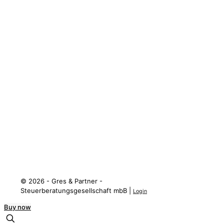
Rechtliche Informationen
Datenschutzerklärung
Impressum
Social Media
LinkedIN
XING
Facebook
Instagram
Threads
© 2026 - Gres & Partner -
Steuerberatungsgesellschaft mbB |
Login
Buy now