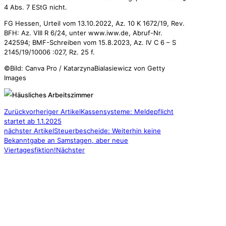
4 Abs. 7 EStG nicht.
FG Hessen, Urteil vom 13.10.2022, Az. 10 K 1672/19, Rev.
BFH: Az. VIII R 6/24, unter www.iww.de, Abruf-Nr.
242594; BMF-Schreiben vom 15.8.2023, Az. IV C 6 – S
2145/19/10006 :027, Rz. 25 f.
©Bild: Canva Pro / KatarzynaBialasiewicz von Getty
Images
Zurück
vorheriger Artikel
Kassensysteme: Meldepflicht
startet ab 1.1.2025
nächster Artikel
Steuerbescheide: Weiterhin keine
Bekanntgabe an Samstagen, aber neue
Viertagesfiktion!
Nächster
GRES & PARTNER