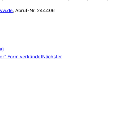
ww.de
, Abruf-Nr. 244406
ng
er“ Form verkündet
Nächster