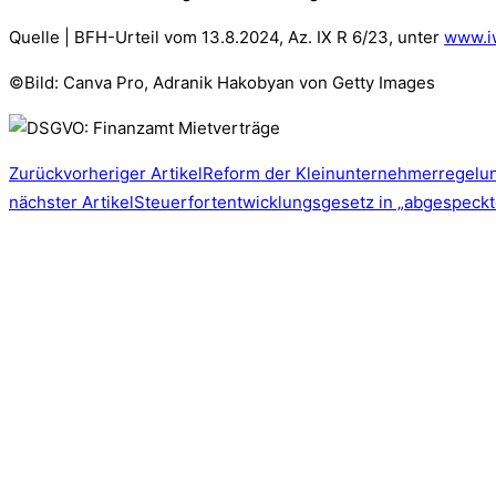
Quelle | BFH-Urteil vom 13.8.2024, Az. IX R 6/23, unter
www.i
©Bild: Canva Pro, Adranik Hakobyan von Getty Images
Zurück
vorheriger Artikel
Reform der Kleinunternehmerregelu
nächster Artikel
Steuerfortentwicklungsgesetz in „abgespeckt
GRES & PARTNER
Steuerberatungsgesellschaft mbB
Wasserburger Landstraße 239
81827 München | Germany