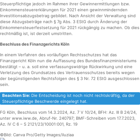
Steuerpflichtige jedoch im Rahmen ihrer Gewinnermittlungen bzw.
Einkommensteuererklärungen für 2021 einen gewinnmindernden
Investitionsabzugsbetrag gebildet. Nach Ansicht der Verwaltung sind
diese Abzugsbeträge nach § 7g Abs. 3 EStG durch Änderung der
Einkommensteuerfestsetzung für 2021 rückgängig zu machen. Ob dies
rechtmäßig ist, ist derzeit umstritten.
Beschluss des Finanzgerichts Köln
In einem Verfahren des vorläufigen Rechtsschutzes hat das
Finanzgericht Köln nun die Auffassung des Bundesfinanzministeriums
bestätigt – u. a. soll eine verfassungswidrige Rückwirkung und eine
Verletzung des Grundsatzes des Vertrauensschutzes bereits wegen
der begünstigenden Rechtsfolgen des § 3 Nr. 72 EStG ausgeschlossen
sein.
Beachten Sie:
Die Entscheidung ist noch nicht rechtskräftig, da der
Steuerpflichtige Beschwerde eingelegt hat.
FG Köln, Beschluss vom 14.3.2024, Az. 7 V 10/24, BFH: Az. III B 24/24,
unter www.iww.de, Abruf-Nr. 240797; BMF-Schreiben vom 17.7.2023,
Az. IV C 6 – S 2121/23/10001:001, Rz. 19
©Bild: Canva Pro/Getty Images/iluziaa