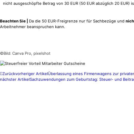
nicht ausgeschöpfte Betrag von 30 EUR (50 EUR abzüglich 20 EUR) is
Beachten Sie |
Da die 50 EUR-Freigrenze nur für Sachbezüge und
nich
Arbeitnehmer beanspruchen kann.
Merke:
Bei Sachzuwendungen aus dem Sortiment des Arbeitgebers gilt a
EUR (brutto).
©Bild: Canva Pro, pixelshot
Zurück
vorheriger Artikel
Überlassung eines Firmenwagens zur privat
nächster Artikel
Sachzuwendungen zum Geburtstag: Steuer- und Beitrag
GRES & PARTNER
Öffnungszeiten
Cloud
Montag – Mittwoch
DATEV