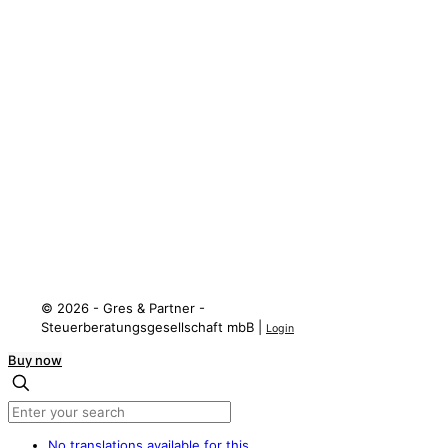
Rechtliche Informationen
Datenschutzerklärung
Impressum
Social Media
LinkedIN
XING
Facebook
Instagram
Threads
© 2026 - Gres & Partner -
Steuerberatungsgesellschaft mbB |
Login
Buy now
No translations available for this