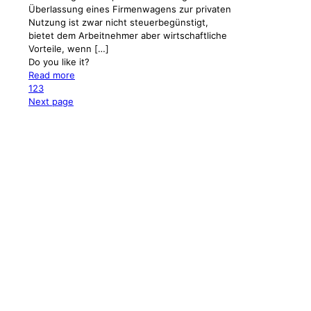
Überlassung eines Firmenwagens zur privaten
Nutzung ist zwar nicht steuerbegünstigt,
bietet dem Arbeitnehmer aber wirtschaftliche
Vorteile, wenn
[…]
Do you like it?
Read more
1
2
3
Next page
GRES & PARTNER
Steuerberatungsgesellschaft mbB
Wasserburger Landstraße 239
81827 München | Germany
Telefon:
+49 (89) 228 44 74-0
E-Mail:
info@gres-partner.de